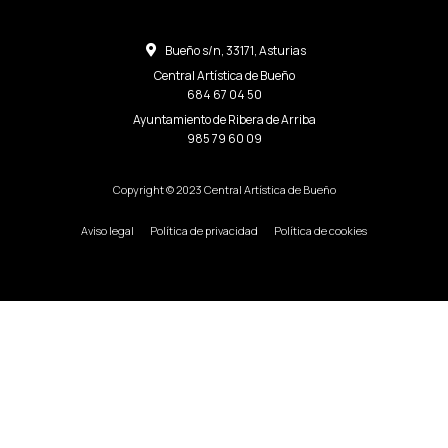
Bueño s/n, 33171, Asturias
Central Artística de Bueño
684 67 04 50
Ayuntamiento de Ribera de Arriba
985 79 60 09
Copyright © 2023 Central Artística de Bueño
Aviso legal
Política de privacidad
Política de cookies